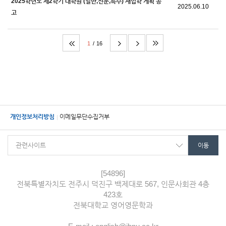
2025학년도 제2학기 대학원 (일반,전문,특수) 재입학 계획 공
2025.06.10
고
1
16
개인정보처리방침
이메일무단수집거부
[54896]
전북특별자치도 전주시 덕진구 백제대로 567, 인문사회관 4층
423호
전북대학교 영어영문학과