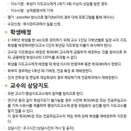
이수기준 : 학생이 지도교수에게 1학기 3회 이상의 상담을 받은 경우.
이수사항 : 성적증명서에 기재.
평가 : pass/fail 방식으로 평가(fail자의 경우 대체 프로그램을 통해 재이수).
수강신청 : 학사관리과에서 일괄 신청.
학생배정
1~4학년 학생을 한 sec으로 관리하기 위해 교수 1인당 각학년별로 일정 수의 지도
학생을 배정해야한다(교수 1인의 학년당 지도학생 비율이 유사해야 한다).
교수당 지도학생수 배정은 학과(부) 교수에게 균등하게 배정하는 것을 원칙으로 하
되, 균등배정 학생수()의 120%를 초과할 수 없다.
학생을 지도교수에게 배정할 때 학생 의사의 반영여부 등은 학과(부)에서 정한다.
학부의 경우에는 1학년 때 가배정, 전공 확정 후 재배정한다.
전과 전학생 및 편입학 재입학생의 경우 해당학기에 전공학과에서 재배정한다.
교수의 상담지도
모든 교수가 평생지도교수제의 참여를 원칙으로 한다.
연구년 등과 같이 학생지도가 불가능할 경우 사전에 학과(부)장 또는 전공주임교수
를 거쳐 사유서를 제출하며 평생지도교수제 운영 위원회의 승인를 받아 지도교수를
맡지 않을 수 있다.
이 경우 학과(부)장 또는 전공주임교수의 책임 하에 당해 학생를 재배정하며 지도한
다.
상담시간 : 주 2시간 (상담시간의 게시 및 공지).