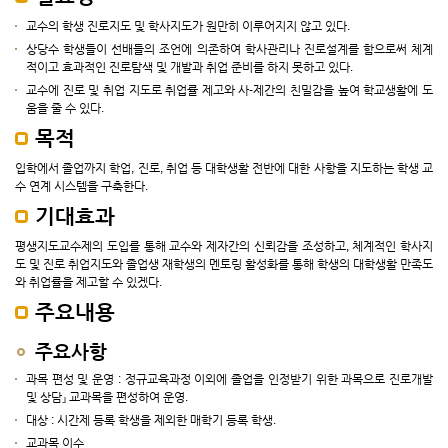
교수의 학생 진로지도 및 학사지도가 원만히 이루어지지 않고 있다.
상당수 학생들이 선배들의 조언에 의존하여 학사관리나 진로설계를 함으로써 체계
적이고 효과적인 진로탐색 및 개발과 취업 준비를 하지 못하고 있다.
교수에 진로 및 취업 지도로 취업률 제고와 사-제간의 친밀감을 높여 학교생활에 도
움을 줄 수 있다.
목적
입학에서 졸업까지 학업, 진로, 취업 등 대학생활 전반에 대한 사항을 지도하는 학생 교
수 연계 시스템을 구축한다.
기대효과
평생지도교수제의 도입를 통해 교수와 제자간의 신뢰감을 조성하고, 체계적인 학사지
도 및 진로 취업지도와 졸업생 재학생의 멘토링 활성화를 통해 학생의 대학생활 만족도
와 취업률을 제고할 수 있겠다.
주요내용
주요사항
과목 편성 및 운영 : 정규교육과정 이외에 졸업을 인정받기 위한 과목으로 진로개발
및 상담』 교과목을 편성하여 운영.
대상 : 시간제 등록 학생을 제외한 매학기 등록 학생.
교과목 이수